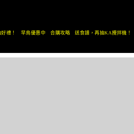
抽好禮！
早鳥優惠中
合購攻略
送食譜，再抽KA攪拌機！