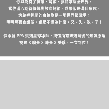
你以為有了食譜、烤箱，就能掌握全世界，
當你滿心期待將麵糊放進烤箱，成果卻是滿目瘡痍，
烤箱裡經歷的事情像是一場世界級戰爭；
明明照著食譜做，還是不懂為什麼，又、失、敗、了！
快跟著 PPA 烘焙星球導師，搞懂所有烘焙背後的知識原理
視覺 X 嗅覺 X 味覺 X 美感，一次到位！